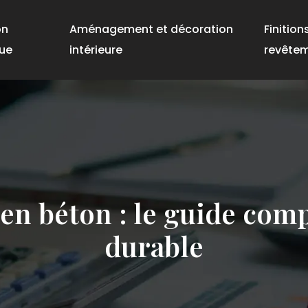
on
Aménagement et décoration
Finition
ue
intérieure
revête
 en béton : le guide comp
durable