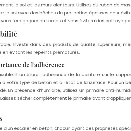
ent le sol et les murs alentours. Utilisez du ruban de m
 le sol avec des bâches de protection épaisses pour éviter 
 vous fera gagner du temps et vous évitera des nettoyages
bilité
rable. Investir dans des produits de qualité supérieure, mê
 en évitant les repeints prématurés.
ortance de l’adhérence
nsable. Il améliore l’adhérence de la peinture sur le suppo
té à votre type de béton et à l’état de la surface. Pour un 
 En présence d’humidité, utilisez un primaire anti-humidit
e. Laissez sécher complètement le primaire avant d’appliq
s
e d’un escalier en béton, chacun ayant des propriétés spécif