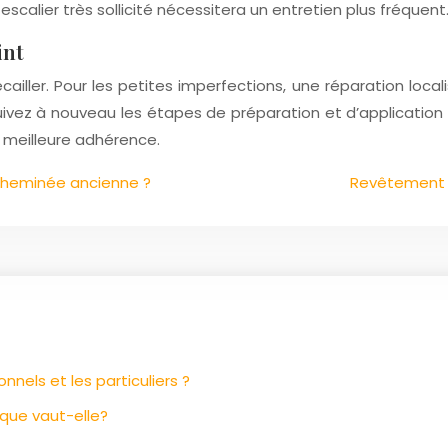
scalier très sollicité nécessitera un entretien plus fréquent
int
écailler. Pour les petites imperfections, une réparation lo
uivez à nouveau les étapes de préparation et d’applicati
 meilleure adhérence.
 cheminée ancienne ?
Revêtement mu
nnels et les particuliers ?
, que vaut-elle?