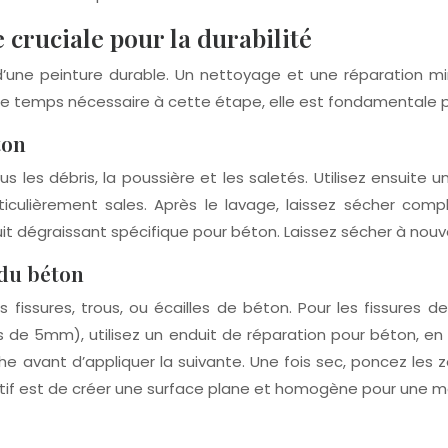
e cruciale pour la durabilité
d’une peinture durable. Un nettoyage et une réparation mi
le temps nécessaire à cette étape, elle est fondamentale po
ton
es débris, la poussière et les saletés. Utilisez ensuite u
rticulièrement sales. Après le lavage, laissez sécher c
uit dégraissant spécifique pour béton. Laissez sécher à nou
 du béton
es fissures, trous, ou écailles de béton. Pour les fissures
s de 5mm), utilisez un enduit de réparation pour béton, e
avant d’appliquer la suivante. Une fois sec, poncez les zo
ectif est de créer une surface plane et homogène pour une me