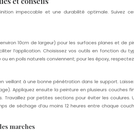
ues et conseils
inition impeccable et une durabilité optimale. Suivez ce
environ 10cm de largeur) pour les surfaces planes et de pi
iter l’application. Choisissez vos outils en fonction du typ
se ou en poils naturels conviennent; pour les époxy, respect
, en veillant à une bonne pénétration dans le support. Lais
ge). Appliquez ensuite la peinture en plusieurs couches f
ravaillez par petites sections pour éviter les coulures. Ut
emps de séchage d’au moins 12 heures entre chaque couche 
 des marches