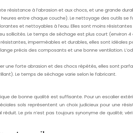
nte résistance à l’abrasion et aux chocs, et une grande dur
heures entre chaque couche). Le nettoyage des outils se fait
dorantes et nettoyables à l’eau. Elles sont moins résistantes
eu sollicités. Le temps de séchage est plus court (environ 
sistantes, imperméables et durables, elles sont idéales pour
élange précis des composants et une bonne ventilation. L’o
 une forte abrasion et des chocs répétés, elles sont parfait
rillant). Le temps de séchage varie selon le fabricant.
lique de bonne qualité est suffisante. Pour un escalier extéri
ciales sols représentent un choix judicieux pour une résis
éduit. Le prix n’est pas toujours synonyme de qualité; véri