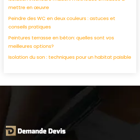
mettre en œuvre
Peindre des WC en deux couleurs : astuces et
conseils pratiques
Peintures terrasse en béton: quelles sont vos
meilleures options?
Isolation du son : techniques pour un habitat paisible